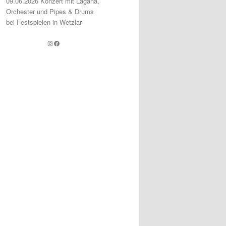
09.06.2026 Konzert mit Lagana,
Orchester und Pipes & Drums
bei Festspielen in Wetzlar
Instagram
Facebook