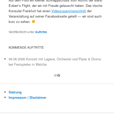
Auf dem Foto ein kleiner Schnappschuss vom Auftritt der Band
Enbarr’s Flight, der wir mit Freude gelauscht haben. Das irische
Konsulat Frankfurt hat einen
Videozusammenschnitt
der
Veranstaltung auf seiner Facebookseite geteilt — wir sind auch
kurz zu sehen.
Veröffentlicht unter
Auftritte
KOMMENDE AUFTRITTE
09.06.2026 Konzert mit Lagana, Orchester und Pipes & Drums
bei Festspielen in Wetzlar
Instagram
Facebook
Satzung
Impressum | Disclaimer