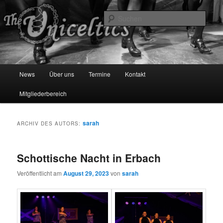
Zum
Zum
primären
sekundären
Such
Inhalt
Inhalt
springen
springen
The Uniceltics
Hauptmenü
News
Über uns
Termine
Kontakt
Mitgliederbereich
sarah
ARCHIV DES AUTORS:
Schottische Nacht in Erbach
Veröffentlicht am
August 29, 2023
von
sarah