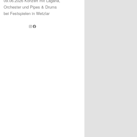
09.06.2026 Konzert mit Lagana,
Orchester und Pipes & Drums
bei Festspielen in Wetzlar
Instagram
Facebook