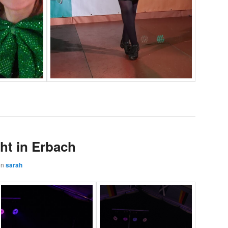
ht in Erbach
on
sarah