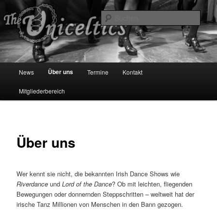
Zum
primären
Such
Inhalt
springen
The Uniceltics
Hauptmenü
Über uns
News
Termine
Kontakt
Mitgliederbereich
Über uns
Wer kennt sie nicht, die bekannten Irish Dance Shows wie
Riverdance
und
Lord of the Dance
? Ob mit leichten, fliegenden
Bewegungen oder donnernden Steppschritten – weltweit hat der
irische Tanz Millionen von Menschen in den Bann gezogen.