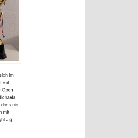
sich im
l Set
ie Open-
Michaela
 dass ein
h mit
ght Jig