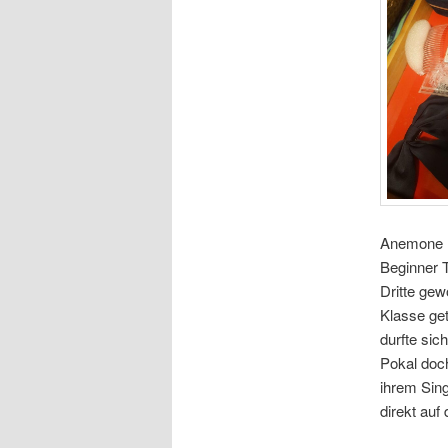
Anemone ha
Beginner T
Dritte gew
Klasse get
durfte sic
Pokal doch
ihrem Sing
direkt auf