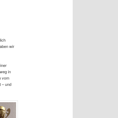
lich
aben wir
iner
nweg in
an vom
t – und