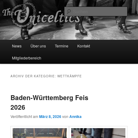
Zum
Zum
primären
sekundären
Such
Inhalt
Inhalt
springen
springen
The Uniceltics
Hauptmenü
News
Über uns
Termine
Kontakt
Mitgliederbereich
ARCHIV DER KATEGORIE:
WETTKÄMPFE
Baden-Württemberg Feis
2026
Veröffentlicht am
März 8, 2026
von
Annika