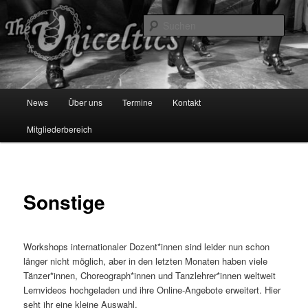
Zum
primären
Such
Inhalt
springen
The Uniceltics
Hauptmenü
News
Über uns
Termine
Kontakt
Mitgliederbereich
Sonstige
Workshops internationaler Dozent*innen sind leider nun schon
länger nicht möglich, aber in den letzten Monaten haben viele
Tänzer*innen, Choreograph*innen und Tanzlehrer*innen weltweit
Lernvideos hochgeladen und ihre Online-Angebote erweitert. Hier
seht ihr eine kleine Auswahl.